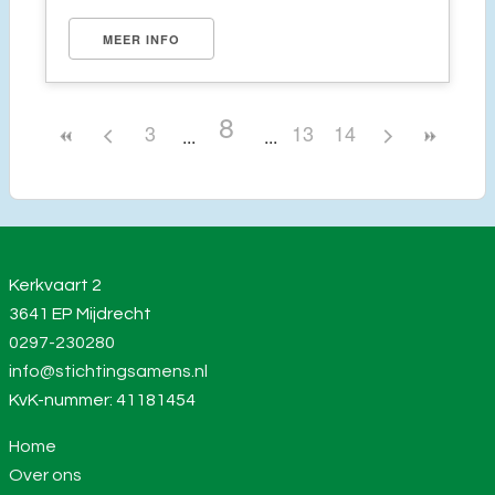
MEER INFO
8
3
13
14
Kerkvaart 2
3641 EP Mijdrecht
0297-230280
info@stichtingsamens.nl
KvK-nummer: 41181454
Home
Over ons