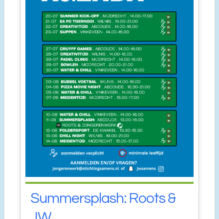
Summersplash: Roots &
JW