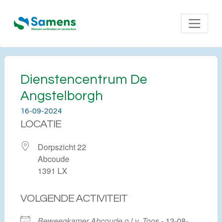
Dienstencentrum De
Angstelborgh
16-09-2024
LOCATIE
Dorpszicht 22
Abcoude
1391 LX
VOLGENDE ACTIVITEIT
Beweegkamer Abcoude o.l.v. Toos
- 13-08-