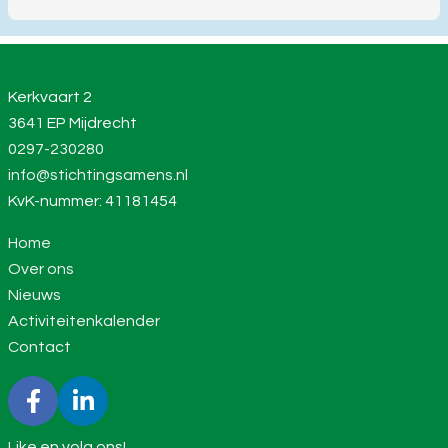
Kerkvaart 2
3641 EP Mijdrecht
0297-230280
info@stichtingsamens.nl
KvK-nummer: 41181454
Home
Over ons
Nieuws
Activiteitenkalender
Contact
Like en volg ons!