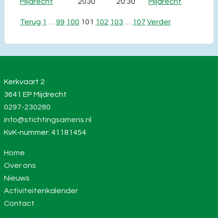
Mijdrecht
2030
20:30
Mijdrecht
Berichten
Terug
1
…
99
100
101
102
103
…
107
Verder
paginering
Kerkvaart 2
3641 EP Mijdrecht
0297-230280
info@stichtingsamens.nl
KvK-nummer: 41181454
Home
Over ons
Nieuws
Activiteitenkalender
Contact