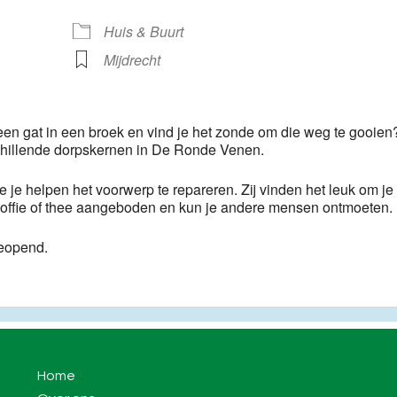
ogle Calendar
iCalendar
Huis & Buurt
Mijdrecht
 een gat in een broek en vind je het zonde om die weg te gooien
chillende dorpskernen in De Ronde Venen.
e je helpen het voorwerp te repareren. Zij vinden het leuk om je 
e koffie of thee aangeboden en kun je andere mensen ontmoeten.
eopend.
Home