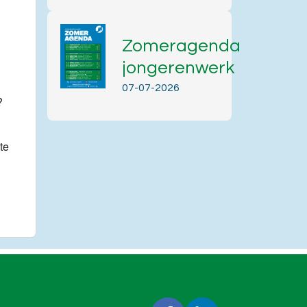
Office 365
Outlook Live
Zomeragenda
jongerenwerk
07-07-2026
?
te