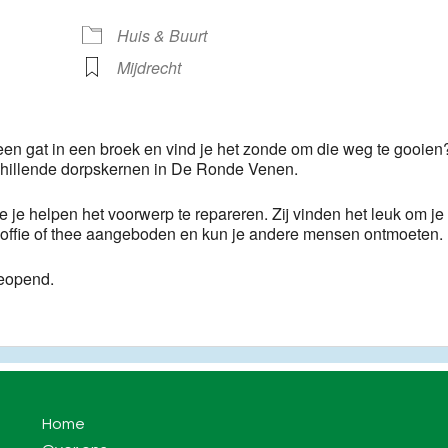
ogle Calendar
iCalendar
Huis & Buurt
Mijdrecht
 een gat in een broek en vind je het zonde om die weg te gooien
chillende dorpskernen in De Ronde Venen.
e je helpen het voorwerp te repareren. Zij vinden het leuk om je 
e koffie of thee aangeboden en kun je andere mensen ontmoeten.
eopend.
Home