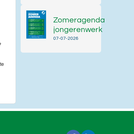
Office 365
Outlook Live
Zomeragenda
jongerenwerk
07-07-2026
?
te