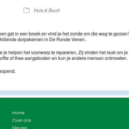
ogle Calendar
iCalendar
Huis & Buurt
 een gat in een broek en vind je het zonde om die weg te gooien
chillende dorpskernen in De Ronde Venen.
e je helpen het voorwerp te repareren. Zij vinden het leuk om je 
e koffie of thee aangeboden en kun je andere mensen ontmoeten.
eopend.
Home
Over ons
Nieuws