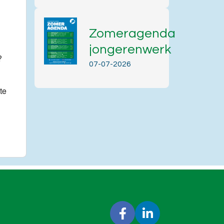
Office 365
Outlook Live
Zomeragenda
jongerenwerk
?
07-07-2026
te