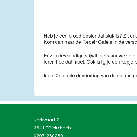
Download ICS
Go
Heb je een broodrooster dat stuk is? Zit er
Kom dan naar de Repair Cafe’s in de vers
Er zijn deskundige vrijwilligers aanwezig di
leren hoe dat moet. Ook krijg je een kopj
Ieder 2e en 4e donderdag van de maand g
Kerkvaart 2
3641 EP Mijdrecht
0297-230280