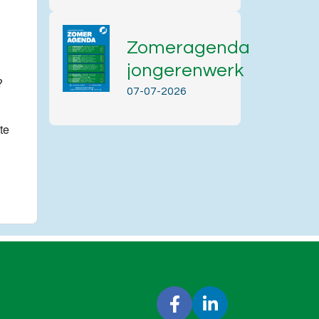
Office 365
Outlook Live
Zomeragenda
jongerenwerk
?
07-07-2026
te