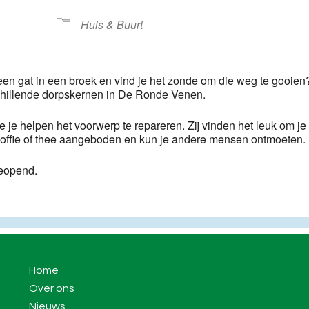
ogle Calendar
iCalendar
Huis & Buurt
 een gat in een broek en vind je het zonde om die weg te gooien
chillende dorpskernen in De Ronde Venen.
e je helpen het voorwerp te repareren. Zij vinden het leuk om je 
e koffie of thee aangeboden en kun je andere mensen ontmoeten.
eopend.
Home
Over ons
Nieuws