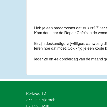
Download ICS
Go
Heb je een broodrooster dat stuk is? Zit er
Kom dan naar de Repair Cafe’s in de vers
Er zijn deskundige vrijwilligers aanwezig di
leren hoe dat moet. Ook krijg je een kopj
Ieder 2e en 4e donderdag van de maand g
Kerkvaart 2
3641 EP Mijdrecht
0297-230280