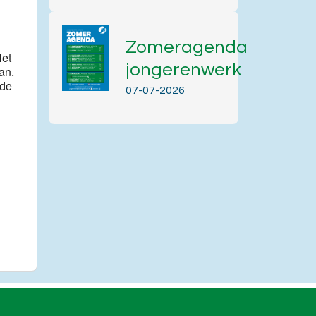
Zomeragenda
Het
jongerenwerk
an.
 de
07-07-2026