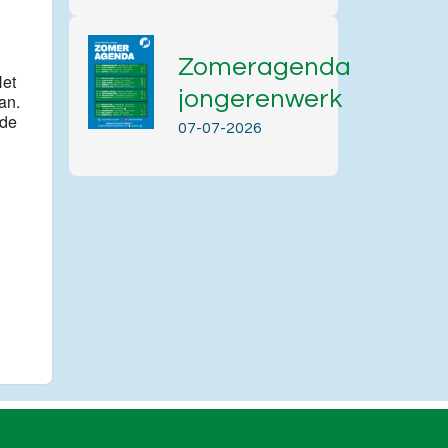
Zomeragenda
Het
jongerenwerk
an.
 de
07-07-2026