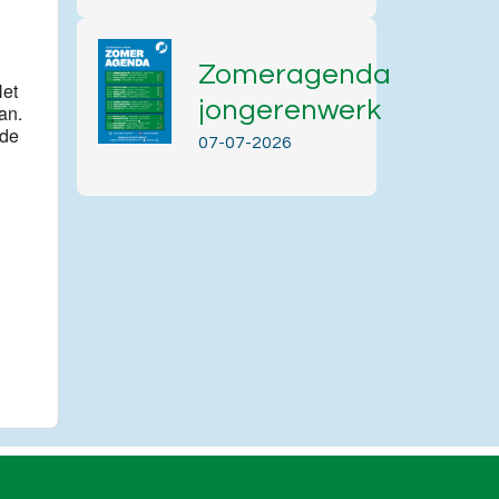
Zomeragenda
Het
jongerenwerk
an.
 de
07-07-2026