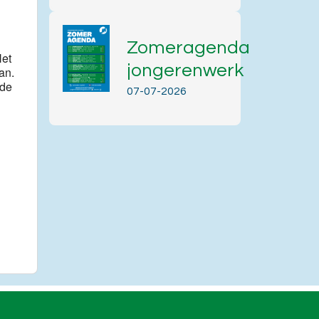
Zomeragenda
Het
jongerenwerk
an.
 de
07-07-2026