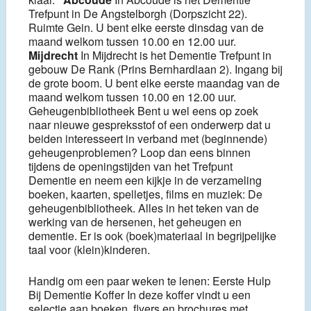
Trefpunt in De Angstelborgh (Dorpszicht 22).
Ruimte Gein. U bent elke eerste dinsdag van de
maand welkom tussen 10.00 en 12.00 uur.
Mijdrecht
In Mijdrecht is het Dementie Trefpunt in
gebouw De Rank (Prins Bernhardlaan 2). Ingang bij
de grote boom. U bent elke eerste maandag van de
maand welkom tussen 10.00 en 12.00 uur.
Geheugenbibliotheek Bent u wel eens op zoek
naar nieuwe gespreksstof of een onderwerp dat u
beiden interesseert in verband met (beginnende)
geheugenproblemen? Loop dan eens binnen
tijdens de openingstijden van het Trefpunt
Dementie en neem een kijkje in de verzameling
boeken, kaarten, spelletjes, films en muziek: De
geheugenbibliotheek. Alles in het teken van de
werking van de hersenen, het geheugen en
dementie. Er is ook (boek)materiaal in begrijpelijke
taal voor (klein)kinderen.
Handig om een paar weken te lenen: Eerste Hulp
Bij Dementie Koffer In deze koffer vindt u een
selectie aan boeken, flyers en brochures met