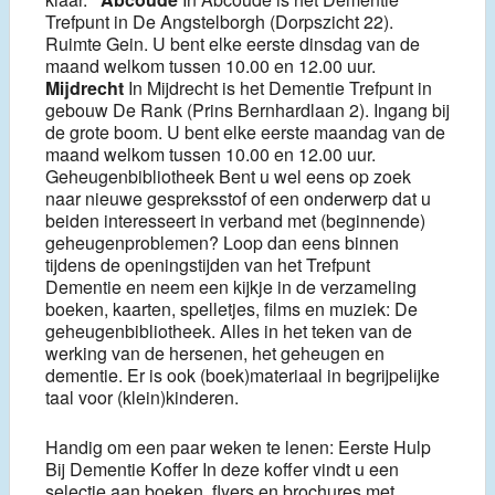
Trefpunt in De Angstelborgh (Dorpszicht 22).
Ruimte Gein. U bent elke eerste dinsdag van de
maand welkom tussen 10.00 en 12.00 uur.
Mijdrecht
In Mijdrecht is het Dementie Trefpunt in
gebouw De Rank (Prins Bernhardlaan 2). Ingang bij
de grote boom. U bent elke eerste maandag van de
maand welkom tussen 10.00 en 12.00 uur.
Geheugenbibliotheek Bent u wel eens op zoek
naar nieuwe gespreksstof of een onderwerp dat u
beiden interesseert in verband met (beginnende)
geheugenproblemen? Loop dan eens binnen
tijdens de openingstijden van het Trefpunt
Dementie en neem een kijkje in de verzameling
boeken, kaarten, spelletjes, films en muziek: De
geheugenbibliotheek. Alles in het teken van de
werking van de hersenen, het geheugen en
dementie. Er is ook (boek)materiaal in begrijpelijke
taal voor (klein)kinderen.
Handig om een paar weken te lenen: Eerste Hulp
Bij Dementie Koffer In deze koffer vindt u een
selectie aan boeken, flyers en brochures met