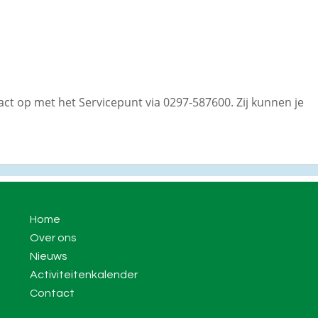
t op met het Servicepunt via 0297-587600. Zij kunnen je
Home
Over ons
Nieuws
Activiteitenkalender
Contact